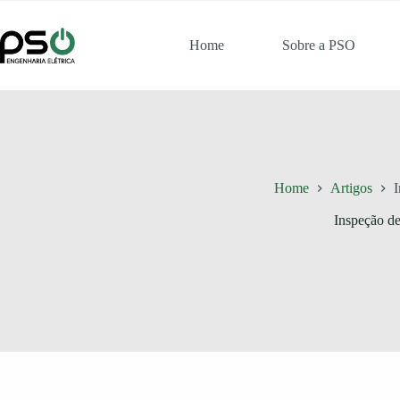
Pular
para
o
Home
Sobre a PSO
conteúdo
Home
Artigos
I
Inspeção de