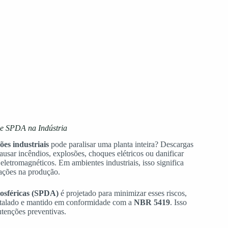
de SPDA na Indústria
es industriais
pode paralisar uma planta inteira? Descargas
usar incêndios, explosões, choques elétricos ou danificar
eletromagnéticos. Em ambientes industriais, isso significa
sações na produção.
osféricas (SPDA)
é projetado para minimizar esses riscos,
nstalado e mantido em conformidade com a
NBR 5419
. Isso
utenções preventivas.