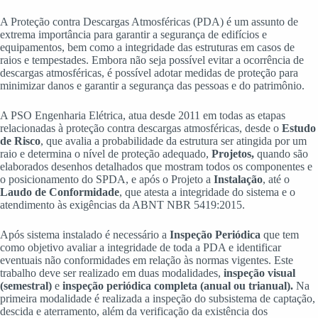
A Proteção contra Descargas Atmosféricas (PDA) é um assunto de
extrema importância para garantir a segurança de edifícios e
equipamentos, bem como a integridade das estruturas em casos de
raios e tempestades. Embora não seja possível evitar a ocorrência de
descargas atmosféricas, é possível adotar medidas de proteção para
minimizar danos e garantir a segurança das pessoas e do patrimônio.
A PSO Engenharia Elétrica, atua desde 2011 em todas as etapas
relacionadas à proteção contra descargas atmosféricas, desde o
Estudo
de Risco
, que avalia a probabilidade da estrutura ser atingida por um
raio e determina o nível de proteção adequado,
Projetos,
quando são
elaborados desenhos detalhados que mostram todos os componentes e
o posicionamento do SPDA, e após o Projeto a
Instalação
, até o
Laudo de Conformidade
, que atesta a integridade do sistema e o
atendimento às exigências da ABNT NBR 5419:2015.
Após sistema instalado é necessário a
Inspeção Periódica
que tem
como objetivo avaliar a integridade de toda a PDA e identificar
eventuais não conformidades em relação às normas vigentes. Este
trabalho deve ser realizado em duas modalidades,
inspeção visual
(semestral)
e
inspeção periódica completa (anual ou trianual).
Na
primeira modalidade
é realizada a inspeção do subsistema de captação,
descida e aterramento, além da verificação da existência dos